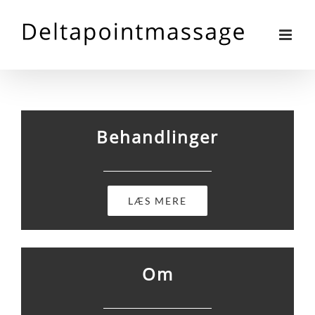
Skip
to
content
Behandlinger
LÆS MERE
Om