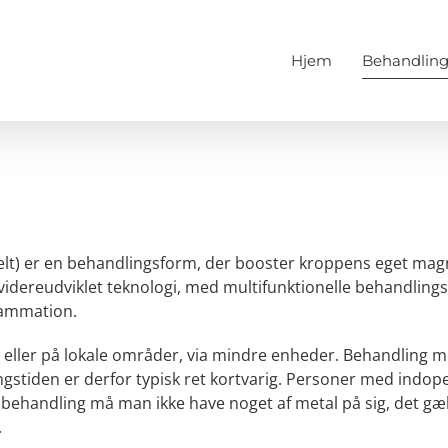
Hjem
Behandling
lt) er en behandlingsform, der booster kroppens eget magnet
videreudviklet teknologi, med multifunktionelle behandlings
lammation.
eller på lokale områder, via mindre enheder. Behandling 
gstiden er derfor typisk ret kortvarig. Personer med indop
behandling må man ikke have noget af metal på sig, det gæl
.