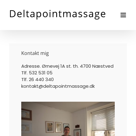
Skip
to
content
Kontakt mig
Adresse. Ørnevej 1A st. th. 4700 Næstved
Tlf. 532 531 05
Tlf. 26 440 340
kontakt@deltapointmassage.dk